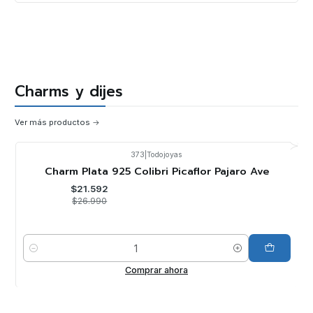
Charms y dijes
Ver más productos
373
|
Todojoyas
-20%
OFF
Charm Plata 925 Colibri Picaflor Pajaro Ave
$21.592
$26.990
Cantidad
Comprar ahora