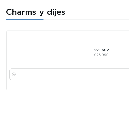
Charms y dijes
-20%
OFF
$21.592
$26.990
Cantidad