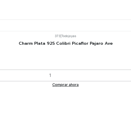
373
|
Todojoyas
Charm Plata 925 Colibri Picaflor Pajaro Ave
Comprar ahora