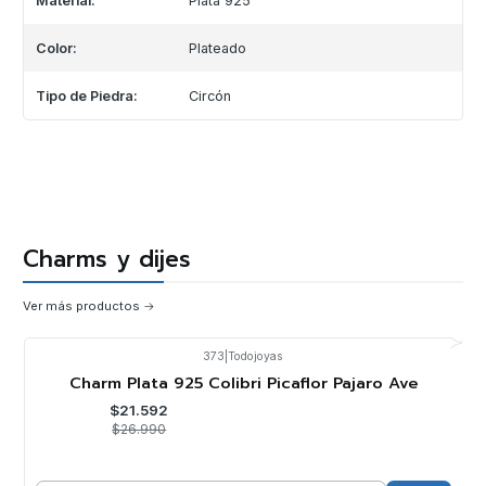
Material:
Plata 925
Color:
Plateado
Tipo de Piedra:
Circón
Charms y dijes
Ver más productos
373
|
Todojoyas
-20%
OFF
Charm Plata 925 Colibri Picaflor Pajaro Ave
$21.592
$26.990