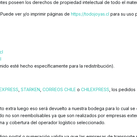
antes poseen los derechos de propiedad intelectual de todo el mate
 Puede ver y/o imprimir páginas de
https://todojoyas.cl
para su uso p
cl
l
ido esté hecho específicamente para la redistribución).
EXPRESS
,
STARKEN
,
CORREOS CHILE
o
CHILEXPRESS
, los pedidos
osto extra luego eso será devuelto a nuestra bodega para lo cual se
ado no son reembolsables ya que son realizados por empresas exter
a y cobertura del operador logístico seleccionado.
igo postal o numeración valida ya que las empresas de transporte n