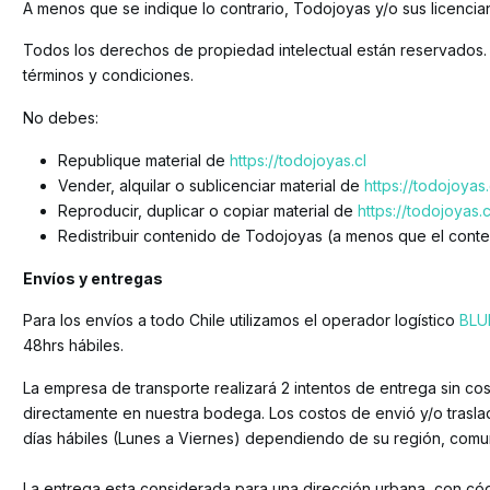
A menos que se indique lo contrario, Todojoyas y/o sus licenci
Todos los derechos de propiedad intelectual están reservados.
términos y condiciones.
No debes:
Republique material de
https://todojoyas.cl
Vender, alquilar o sublicenciar material de
https://todojoyas.
Reproducir, duplicar o copiar material de
https://todojoyas.c
Redistribuir contenido de Todojoyas (a menos que el conten
Envíos y entregas
Para los envíos a todo Chile utilizamos el operador logístico
BLU
48hrs hábiles.
La empresa de transporte realizará 2 intentos de entrega sin c
directamente en nuestra bodega. Los costos de envió y/o trasl
días hábiles (Lunes a Viernes) dependiendo de su región, comun
La entrega esta considerada para una dirección urbana, con cód