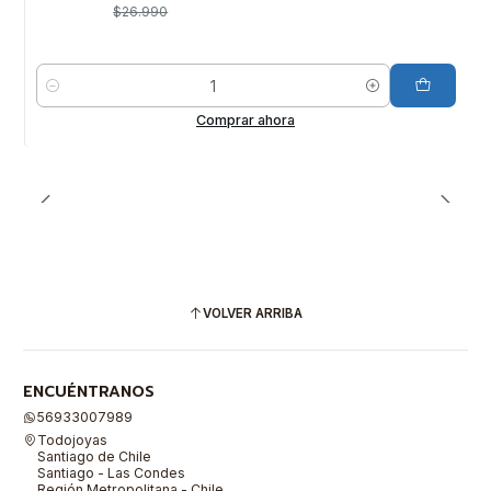
$26.990
Cantidad
Comprar ahora
VOLVER ARRIBA
ENCUÉNTRANOS
56933007989
Todojoyas
Santiago de Chile
Santiago - Las Condes
Región Metropolitana - Chile