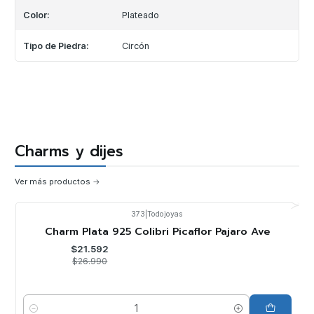
Color:
Plateado
Tipo de Piedra:
Circón
Charms y dijes
Ver más productos
373
|
Todojoyas
-20%
OFF
Charm Plata 925 Colibri Picaflor Pajaro Ave
$21.592
$26.990