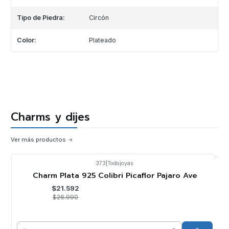
Tipo de Piedra:
Circón
Color:
Plateado
Charms y dijes
Ver más productos
373
|
Todojoyas
-20%
OFF
Charm Plata 925 Colibri Picaflor Pajaro Ave
$21.592
$26.990