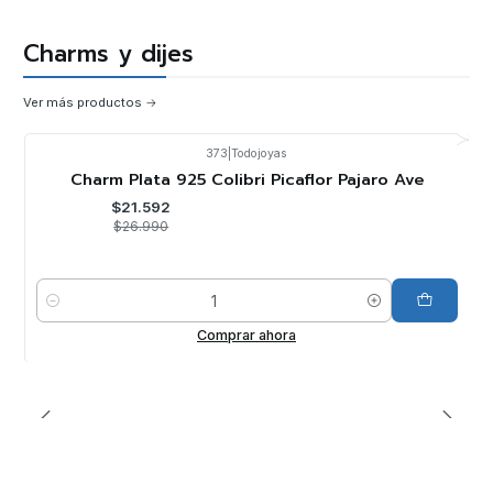
Charms y dijes
Ver más productos
373
|
Todojoyas
-20%
OFF
Charm Plata 925 Colibri Picaflor Pajaro Ave
$21.592
$26.990
Cantidad
Comprar ahora