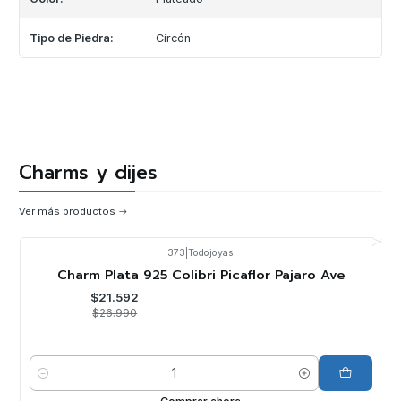
Tipo de Piedra:
Circón
Charms y dijes
Ver más productos
373
|
Todojoyas
-20%
OFF
Charm Plata 925 Colibri Picaflor Pajaro Ave
$21.592
$26.990
Cantidad