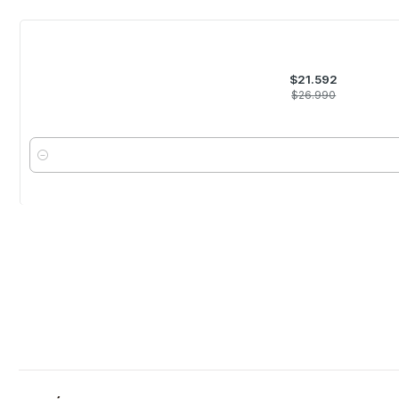
-20%
OFF
$21.592
$26.990
Cantidad