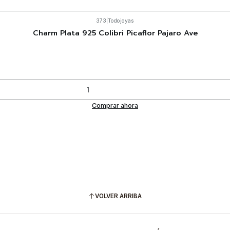
373
|
Todojoyas
Charm Plata 925 Colibri Picaflor Pajaro Ave
Comprar ahora
VOLVER ARRIBA