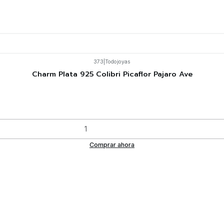
373
|
Todojoyas
Charm Plata 925 Colibri Picaflor Pajaro Ave
Comprar ahora