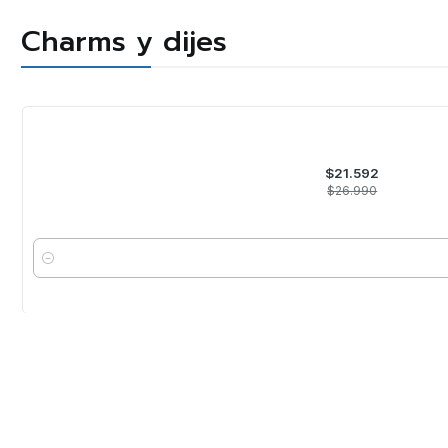
Charms y dijes
-20%
OFF
$21.592
$26.990
Cantidad