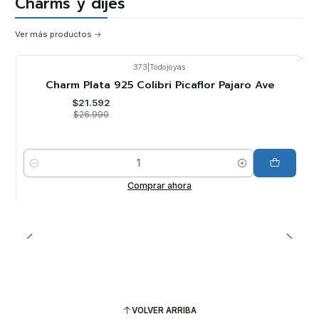
Charms y dijes
Ver más productos
373
|
Todojoyas
-20%
OFF
Charm Plata 925 Colibri Picaflor Pajaro Ave
$21.592
$26.990
Cantidad
Comprar ahora
VOLVER ARRIBA