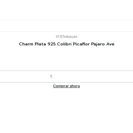
373
|
Todojoyas
Charm Plata 925 Colibri Picaflor Pajaro Ave
Comprar ahora