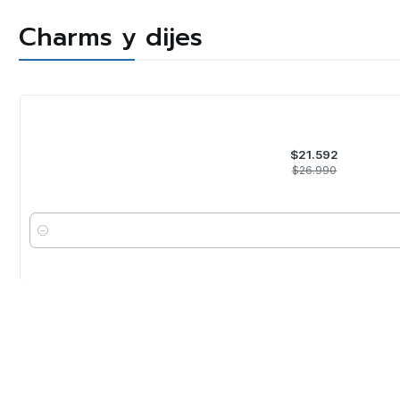
Charms y dijes
-20%
OFF
$21.592
$26.990
Cantidad