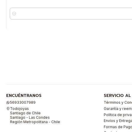
Cantidad
ENCUÉNTRANOS
SERVICIO AL
56933007989
Términos y Con
Todojoyas
Garantía y ree
Santiago de Chile
Política de priv
Santiago - Las Condes
Envíos y Entreg
Región Metropolitana - Chile
Formas de Pag