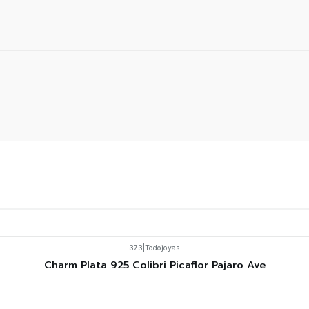
373
|
Todojoyas
Charm Plata 925 Colibri Picaflor Pajaro Ave