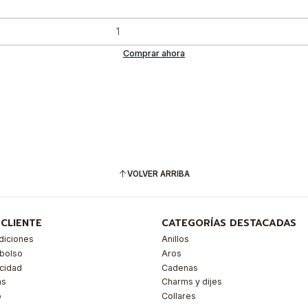
Comprar ahora
VOLVER ARRIBA
 CLIENTE
CATEGORÍAS DESTACADAS
diciones
Anillos
mbolso
Aros
acidad
Cadenas
as
Charms y dijes
o
Collares