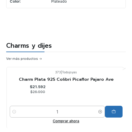
Color:
Plateado
Charms y dijes
Ver más productos
373
|
Todojoyas
-20%
OFF
Charm Plata 925 Colibri Picaflor Pajaro Ave
$21.592
$26.990
Cantidad
Comprar ahora