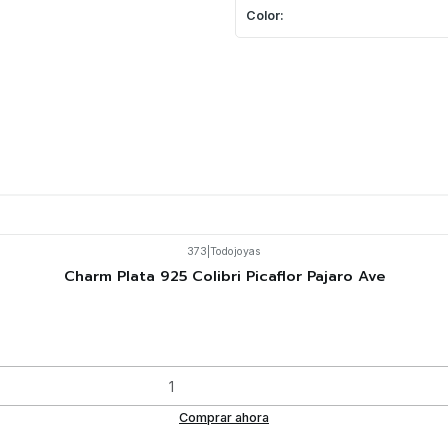
Color:
373
|
Todojoyas
Charm Plata 925 Colibri Picaflor Pajaro Ave
Comprar ahora