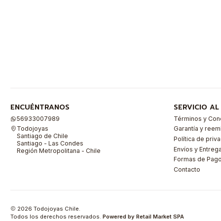
ENCUÉNTRANOS
SERVICIO AL
56933007989
Términos y Con
Todojoyas
Garantía y ree
Santiago de Chile
Política de priv
Santiago - Las Condes
Envíos y Entreg
Región Metropolitana - Chile
Formas de Pag
Contacto
2026 Todojoyas Chile.
Todos los derechos reservados.
Powered by Retail Market SPA