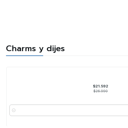
Charms y dijes
-20%
OFF
$21.592
$26.990
Cantidad