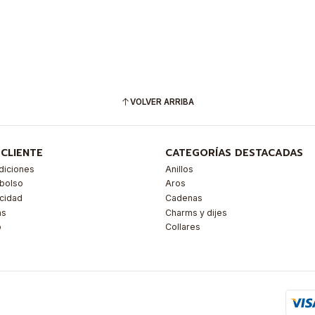
VOLVER ARRIBA
 CLIENTE
CATEGORÍAS DESTACADAS
diciones
Anillos
mbolso
Aros
acidad
Cadenas
as
Charms y dijes
o
Collares