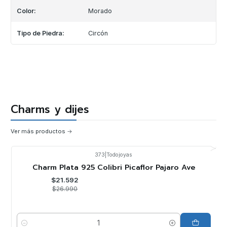
Color:
Morado
Tipo de Piedra:
Circón
Charms y dijes
Ver más productos
373
|
Todojoyas
-20%
OFF
Charm Plata 925 Colibri Picaflor Pajaro Ave
$21.592
$26.990