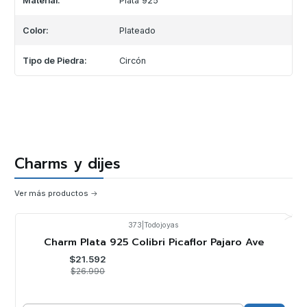
Material:
Plata 925
Color:
Plateado
Tipo de Piedra:
Circón
Charms y dijes
Ver más productos
373
|
Todojoyas
-20%
OFF
Charm Plata 925 Colibri Picaflor Pajaro Ave
$21.592
$26.990