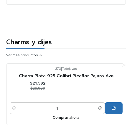
Charms y dijes
Ver más productos
373
|
Todojoyas
-20%
OFF
Charm Plata 925 Colibri Picaflor Pajaro Ave
$21.592
$26.990
Cantidad
Comprar ahora