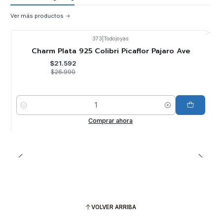
Ver más productos
373
|
Todojoyas
-20%
OFF
Charm Plata 925 Colibri Picaflor Pajaro Ave
$21.592
$26.990
Cantidad
Comprar ahora
VOLVER ARRIBA