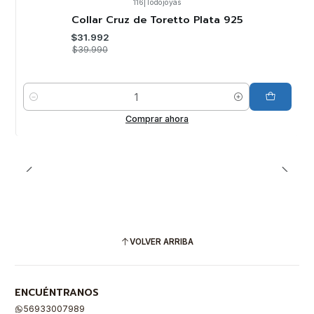
116
|
Todojoyas
-20%
OFF
Collar Cruz de Toretto Plata 925
$31.992
$39.990
Cantidad
Comprar ahora
VOLVER ARRIBA
ENCUÉNTRANOS
56933007989