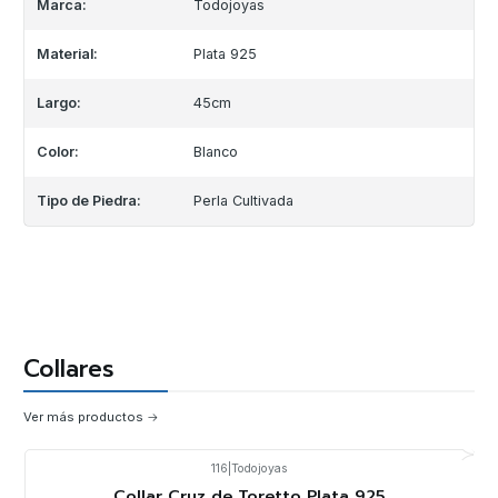
Marca:
Todojoyas
Material:
Plata 925
Largo:
45cm
Color:
Blanco
Tipo de Piedra:
Perla Cultivada
Collares
Ver más productos
116
|
Todojoyas
-20%
OFF
Collar Cruz de Toretto Plata 925