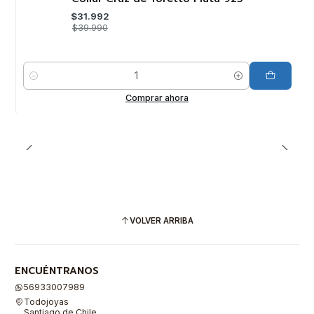
$31.992
$39.990
Cantidad
Comprar ahora
VOLVER ARRIBA
ENCUÉNTRANOS
56933007989
Todojoyas
Santiago de Chile