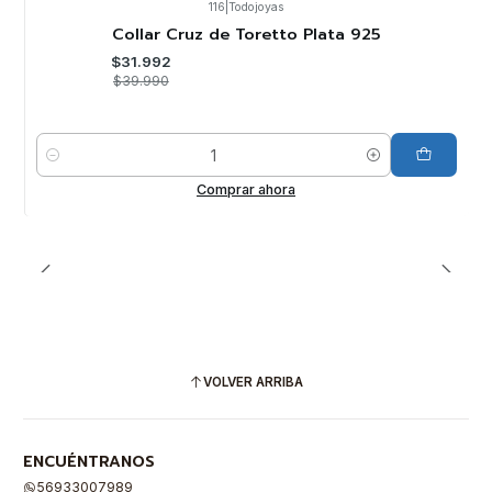
116
|
Todojoyas
-20%
OFF
Collar Cruz de Toretto Plata 925
$31.992
$39.990
Cantidad
Comprar ahora
VOLVER ARRIBA
ENCUÉNTRANOS
56933007989