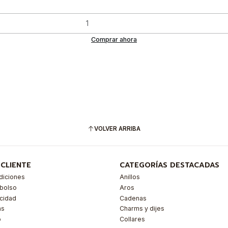
Comprar ahora
VOLVER ARRIBA
 CLIENTE
CATEGORÍAS DESTACADAS
diciones
Anillos
mbolso
Aros
acidad
Cadenas
as
Charms y dijes
o
Collares