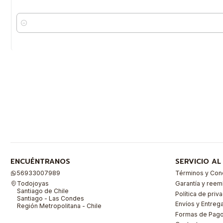
Cantidad
ENCUÉNTRANOS
SERVICIO AL
56933007989
Términos y Con
Todojoyas
Garantía y ree
Santiago de Chile
Política de priv
Santiago - Las Condes
Envíos y Entreg
Región Metropolitana - Chile
Formas de Pag