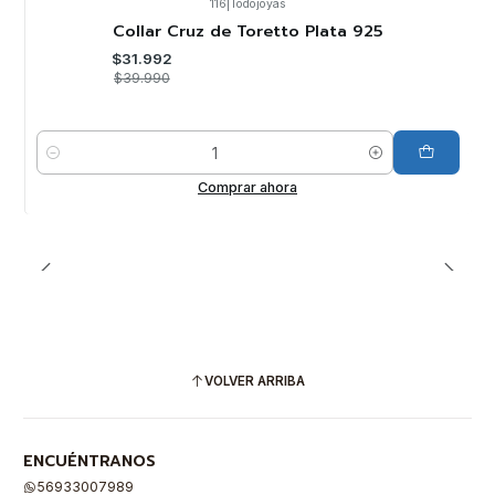
116
|
Todojoyas
-20%
OFF
Collar Cruz de Toretto Plata 925
$31.992
$39.990
Cantidad
Comprar ahora
VOLVER ARRIBA
ENCUÉNTRANOS
56933007989