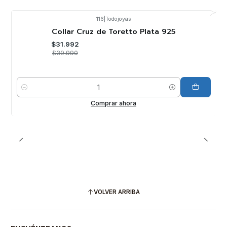
116
|
Todojoyas
-20%
OFF
Collar Cruz de Toretto Plata 925
$31.992
$39.990
Cantidad
Comprar ahora
VOLVER ARRIBA