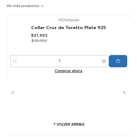
Ver más productos
116
|
Todojoyas
-20%
OFF
Collar Cruz de Toretto Plata 925
$31.992
$39.990
Cantidad
Comprar ahora
VOLVER ARRIBA