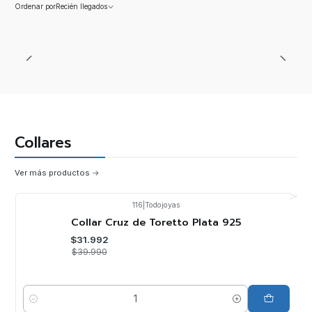
Ordenar por
Recién llegados
Collares
Ver más productos
116
|
Todojoyas
-20%
OFF
Collar Cruz de Toretto Plata 925
$31.992
$39.990
Cantidad