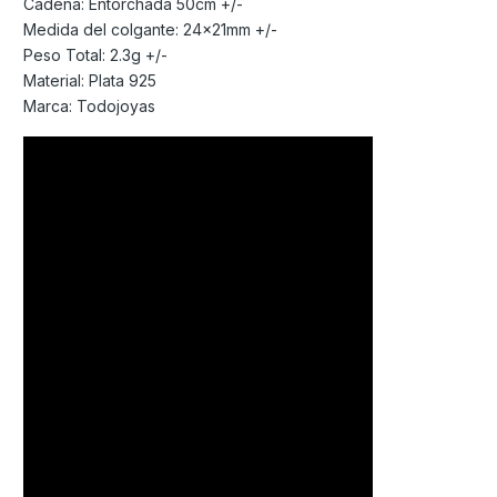
Cadena: Entorchada 50cm +/-
Medida del colgante: 24x21mm +/-
Peso Total: 2.3g +/-
Material: Plata 925
Marca: Todojoyas