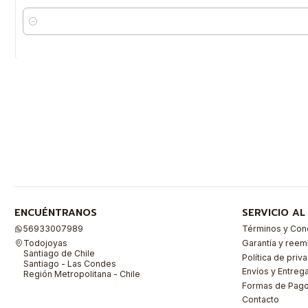
Cantidad
ENCUÉNTRANOS
SERVICIO AL
56933007989
Términos y Con
Todojoyas
Garantía y ree
Santiago de Chile
Política de priv
Santiago - Las Condes
Envíos y Entreg
Región Metropolitana - Chile
Formas de Pag
Contacto