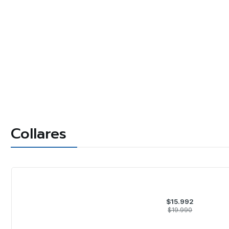
Collares
-20%
OFF
$15.992
$19.990