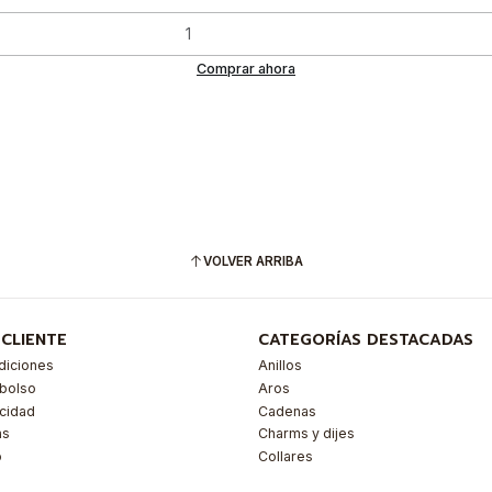
Comprar ahora
VOLVER ARRIBA
 CLIENTE
CATEGORÍAS DESTACADAS
diciones
Anillos
mbolso
Aros
acidad
Cadenas
as
Charms y dijes
o
Collares