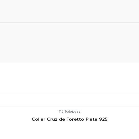
116
|
Todojoyas
Collar Cruz de Toretto Plata 925