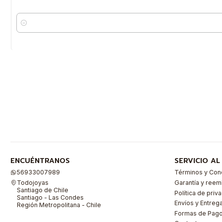
Cantidad
ENCUÉNTRANOS
SERVICIO AL
56933007989
Términos y Con
Todojoyas
Garantía y ree
Santiago de Chile
Política de priv
Santiago - Las Condes
Envíos y Entreg
Región Metropolitana - Chile
Formas de Pag