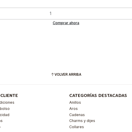
Comprar ahora
VOLVER ARRIBA
 CLIENTE
CATEGORÍAS DESTACADAS
diciones
Anillos
mbolso
Aros
acidad
Cadenas
as
Charms y dijes
o
Collares