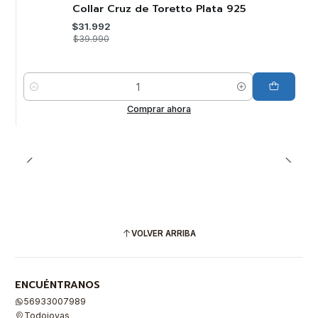
-20%
OFF
Collar Cruz de Toretto Plata 925
$31.992
$39.990
Cantidad
Comprar ahora
VOLVER ARRIBA
ENCUÉNTRANOS
56933007989
Todojoyas