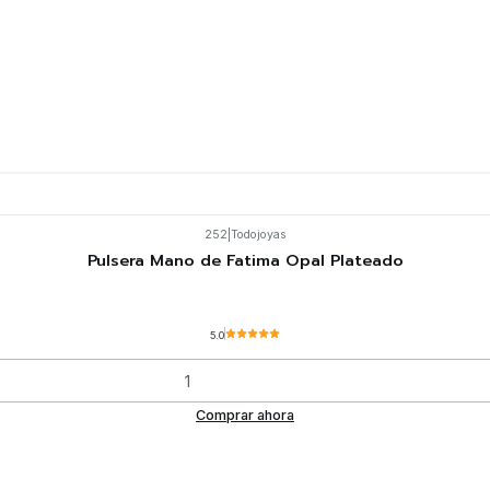
252
|
Todojoyas
Pulsera Mano de Fatima Opal Plateado
5.0
Comprar ahora