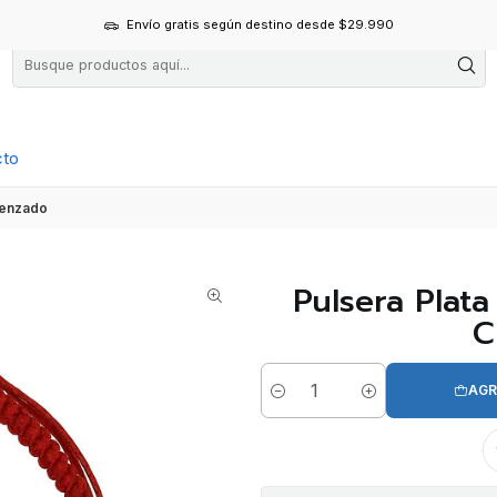
Envío gratis según destino desde $29.990
cto
renzado
Pulsera Plat
C
AGR
Cantidad