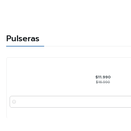
Pulseras
-29%
OFF
$11.990
$16.990
Cantidad