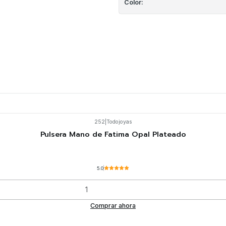
Color:
252
|
Todojoyas
Pulsera Mano de Fatima Opal Plateado
5.0
Comprar ahora