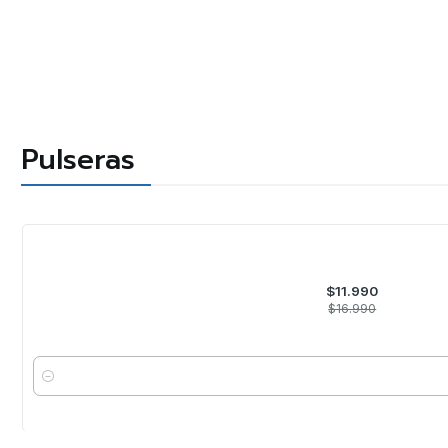
Pulseras
-29%
OFF
$11.990
$16.990
Cantidad