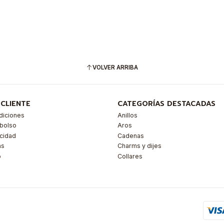
VOLVER ARRIBA
 CLIENTE
CATEGORÍAS DESTACADAS
diciones
Anillos
mbolso
Aros
acidad
Cadenas
as
Charms y dijes
o
Collares