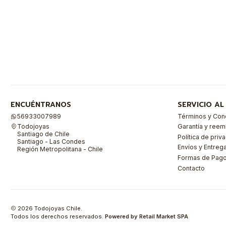
ENCUÉNTRANOS
SERVICIO AL
56933007989
Términos y Con
Todojoyas
Garantía y ree
Santiago de Chile
Política de priv
Santiago - Las Condes
Envíos y Entreg
Región Metropolitana - Chile
Formas de Pag
Contacto
2026 Todojoyas Chile.
Todos los derechos reservados.
Powered by Retail Market SPA