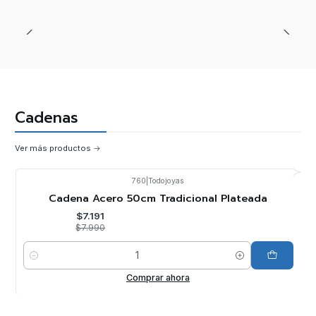
Cadenas
Ver más productos
760
|
Todojoyas
-10%
OFF
Cadena Acero 50cm Tradicional Plateada
$7.191
$7.990
Cantidad
Comprar ahora