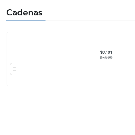
Cadenas
-10%
OFF
$7.191
$7.990
Cantidad