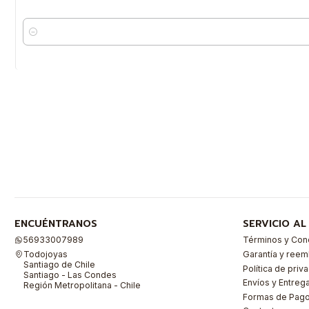
Cantidad
ENCUÉNTRANOS
SERVICIO AL
56933007989
Términos y Con
Todojoyas
Garantía y ree
Santiago de Chile
Política de priv
Santiago - Las Condes
Envíos y Entreg
Región Metropolitana - Chile
Formas de Pag