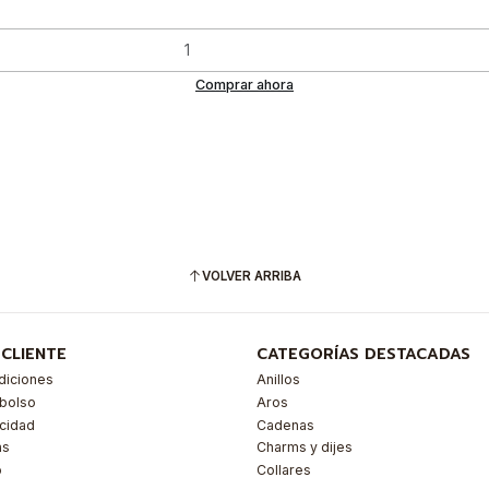
Comprar ahora
VOLVER ARRIBA
 CLIENTE
CATEGORÍAS DESTACADAS
diciones
Anillos
mbolso
Aros
acidad
Cadenas
as
Charms y dijes
o
Collares