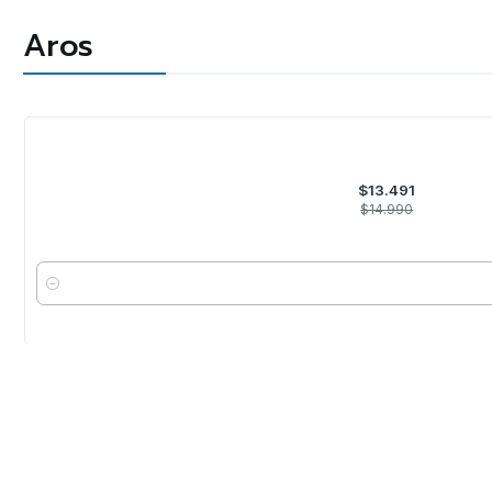
Aros
-10%
OFF
$13.491
$14.990
Cantidad