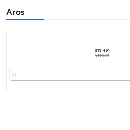
Aros
-10%
OFF
$13.491
$14.990
Cantidad