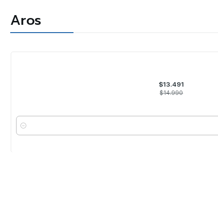
Aros
-10%
OFF
$13.491
$14.990
Cantidad