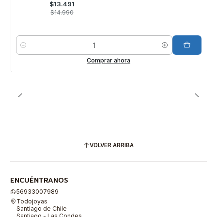
$13.491
$14.990
Cantidad
Comprar ahora
VOLVER ARRIBA
ENCUÉNTRANOS
56933007989
Todojoyas
Santiago de Chile
Santiago - Las Condes