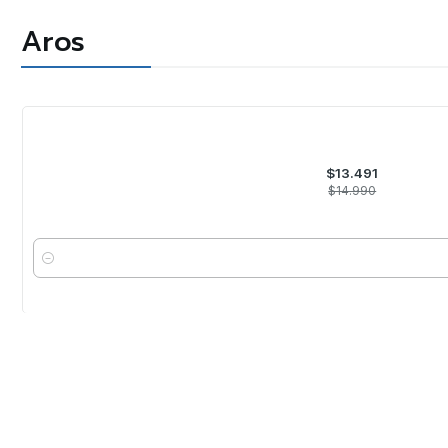
Aros
-10%
OFF
$13.491
$14.990
Cantidad