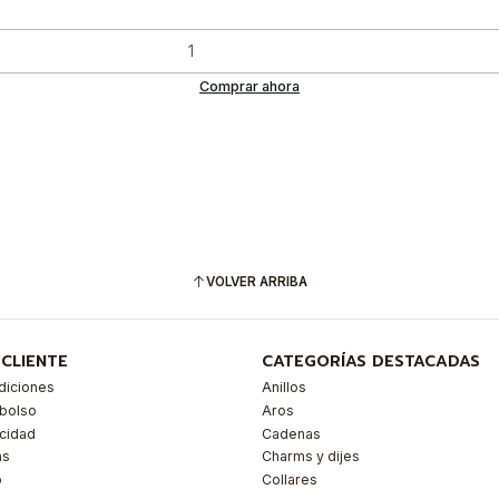
Comprar ahora
VOLVER ARRIBA
 CLIENTE
CATEGORÍAS DESTACADAS
diciones
Anillos
mbolso
Aros
acidad
Cadenas
as
Charms y dijes
o
Collares