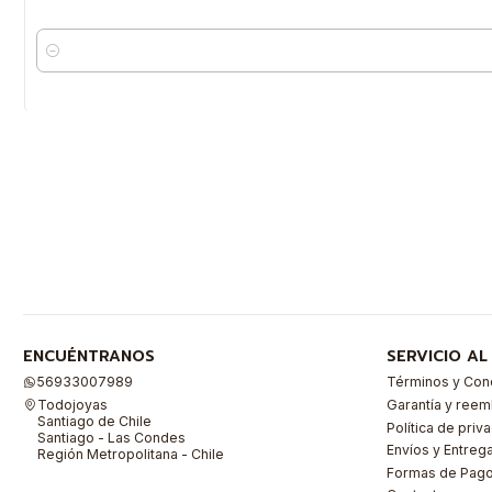
Cantidad
ENCUÉNTRANOS
SERVICIO AL
56933007989
Términos y Con
Todojoyas
Garantía y ree
Santiago de Chile
Política de priv
Santiago - Las Condes
Envíos y Entreg
Región Metropolitana - Chile
Formas de Pag