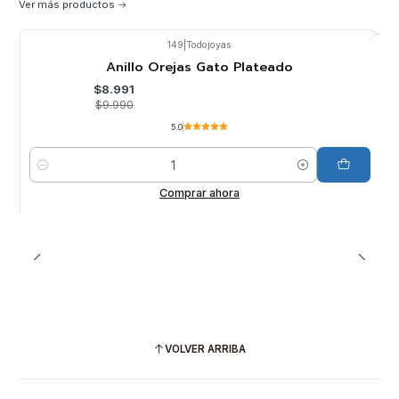
Ver más productos
149
|
Todojoyas
-10%
OFF
Anillo Orejas Gato Plateado
$8.991
$9.990
5.0
Cantidad
Comprar ahora
VOLVER ARRIBA